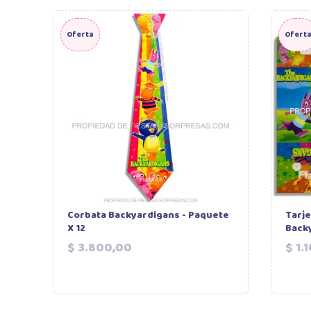
Oferta
Ofert
Corbata Backyardigans - Paquete
Tarje
X 12
Backy
Precio
$ 3.800,00
$ 1.