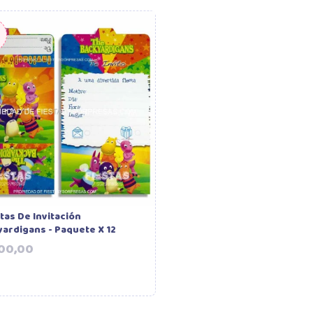
a
tas De Invitación
ardigans - Paquete X 12
Precio
100,00