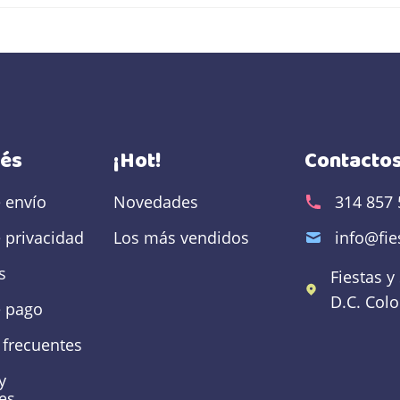
rés
¡Hot!
Contacto
e envío
Novedades
314 857 
e privacidad
Los más vendidos
info@fi
s
Fiestas y
D.C.
Col
 pago
 frecuentes
y
es