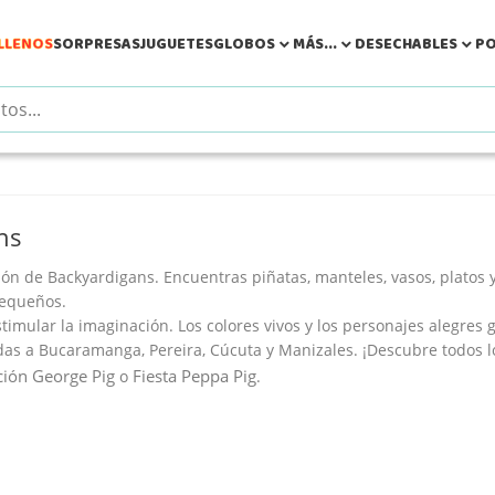
LLENOS
SORPRESAS
JUGUETES
GLOBOS
MÁS...
DESECHABLES
PO



ns
ión de Backyardigans
. Encuentras piñatas, manteles, vasos, platos 
pequeños.
stimular la imaginación. Los colores vivos y los personajes alegre
as a Bucaramanga, Pereira, Cúcuta y Manizales. ¡Descubre todos l
ión George Pig
Fiesta Peppa Pig
o
.