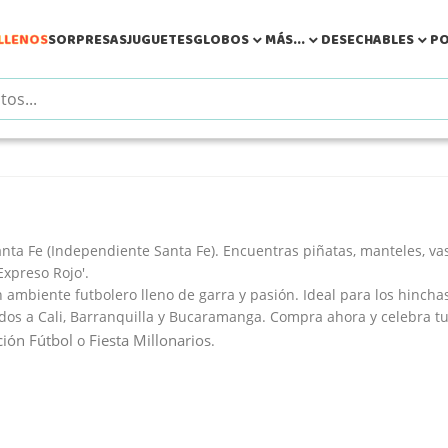
LLENOS
SORPRESAS
JUGUETES
GLOBOS
MÁS...
DESECHABLES
PO



nta Fe (Independiente Santa Fe)
. Encuentras piñatas, manteles, vas
'Expreso Rojo'.
n ambiente futbolero lleno de garra y pasión. Ideal para los hincha
os a Cali, Barranquilla y Bucaramanga. Compra ahora y celebra tu
ión Fútbol
Fiesta Millonarios
o
.