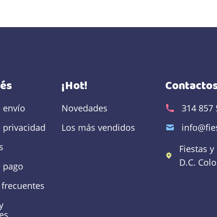
rés
¡Hot!
Contacto
e envío
Novedades
314 857 
e privacidad
Los más vendidos
info@fi
s
Fiestas y
D.C.
Col
 pago
 frecuentes
y
es