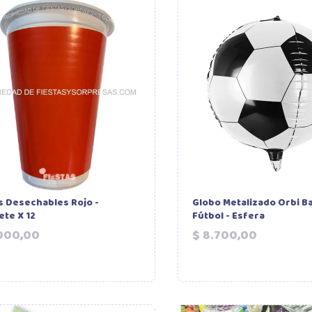
 Desechables Rojo -
Globo Metalizado Orbi B
te X 12
Fútbol - Esfera
Precio
Precio
.000,00
$ 8.700,00