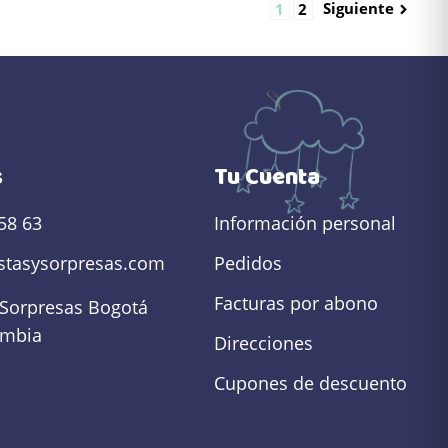
Siguiente
1
2

s
Tu Cuenta
58 63
Información personal
estasysorpresas.com
Pedidos
Facturas por abono
 Sorpresas
Bogotá
ombia
Direcciones
Cupones de descuento