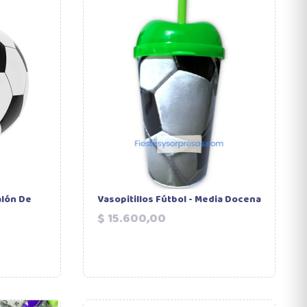
alón De
Vasopitillos Fútbol - Media Docena
Precio
$ 15.600,00