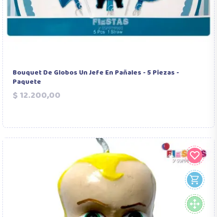
Bouquet De Globos Un Jefe En Pañales - 5 Piezas -
Paquete
Precio
$ 12.200,00