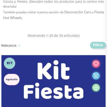
Cúcuta y Pereira. ¡Descubre todos los productos para la carrera más
divertida!
Decoración Cars
Fiesta
También puedes visitar nuestra sección de
o
Hot Wheels
.
Mostrando 1-20 de 33 artículo(s)
Filtro
Relevancia
KIT
Agotado