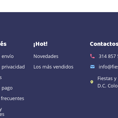
rés
¡Hot!
Contacto
e envío
Novedades
314 857 
e privacidad
Los más vendidos
info@fi
s
Fiestas y
D.C.
Col
 pago
 frecuentes
y
es