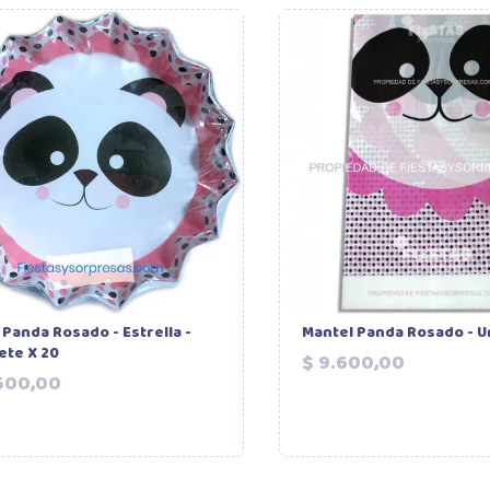
 Panda Rosado - Estrella -
Mantel Panda Rosado - U
ete X 20
Precio
$ 9.600,00
Precio
500,00