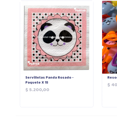
Servilletas Panda Rosado -
Resor
Paquete X 15
$ 4
Precio
$ 5.200,00