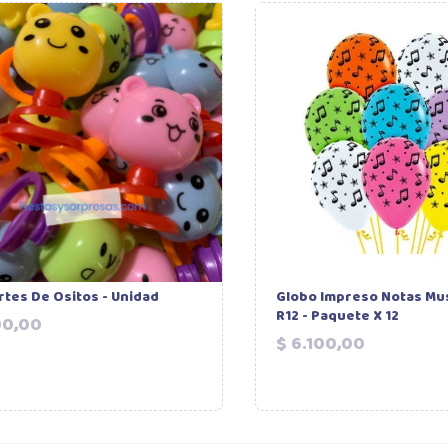
tes De Ositos - Unidad
Globo Impreso Notas Mus
R12 - Paquete X 12
Precio
00,00
Precio
$ 6.100,00