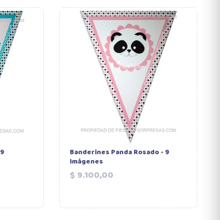
 9
Banderines Panda Rosado - 9
Imágenes
Precio
$ 9.100,00