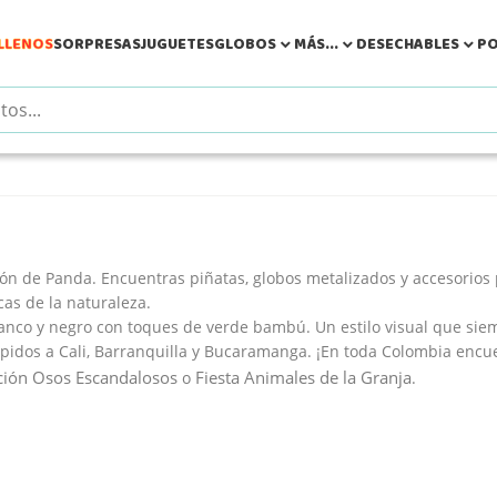
LLENOS
SORPRESAS
JUGUETES
GLOBOS
MÁS...
DESECHABLES
PO



ión de Panda
. Encuentras piñatas, globos metalizados y accesorio
as de la naturaleza.
anco y negro con toques de verde bambú. Un estilo visual que sie
idos a Cali, Barranquilla y Bucaramanga. ¡En toda Colombia encuen
ción Osos Escandalosos
Fiesta Animales de la Granja
o
.