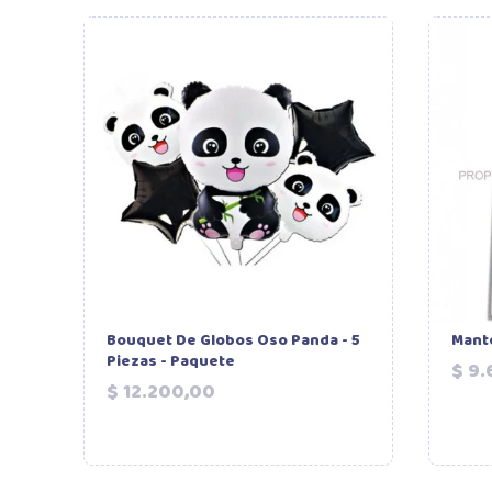
Bouquet De Globos Oso Panda - 5
Mante
Piezas - Paquete
$ 9
Precio
$ 12.200,00