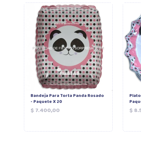
Bandeja Para Torta Panda Rosado
Plato
- Paquete X 20
Paqu
Precio
$ 7.400,00
$ 8.