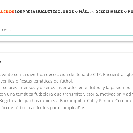
LLENOS
SORPRESAS
JUGUETES
GLOBOS
MÁS...
DESECHABLES
PO



7
evento con la divertida
decoración de Ronaldo CR7
. Encuentras glo
veniles o fiestas temáticas de fútbol.
on colores intensos y diseños inspirados en el fútbol y la pasión p
con una temática futbolera que transmite victoria, motivación y ad
 Bogotá
y despachos rápidos a
Barranquilla, Cali y Pereira
. Compra h
ión de fútbol
artículos para cumpleaños
o
.