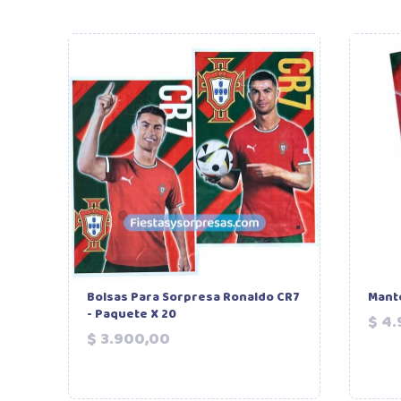
Bolsas Para Sorpresa Ronaldo CR7
Mante
- Paquete X 20
$ 4
Precio
$ 3.900,00