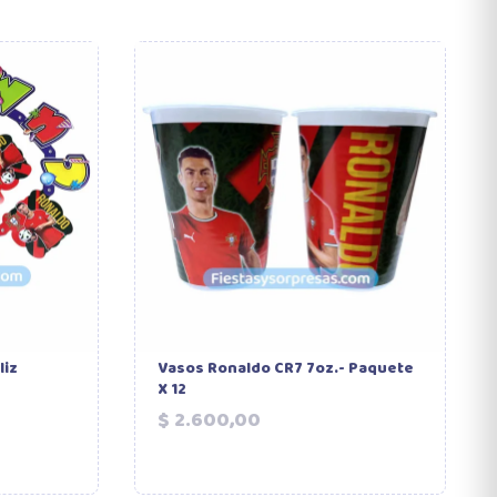
liz
Vasos Ronaldo CR7 7oz.- Paquete
X 12
Precio
$ 2.600,00