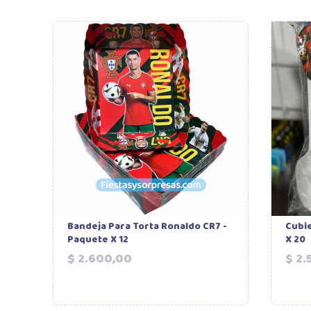
Bandeja Para Torta Ronaldo CR7 -
Cubie
Paquete X 12
X 20
Precio
$ 2.600,00
$ 2.