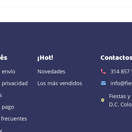
rés
¡Hot!
Contacto
e envío
Novedades
314 857 
e privacidad
Los más vendidos
info@fi
s
Fiestas y
D.C.
Col
 pago
 frecuentes
y