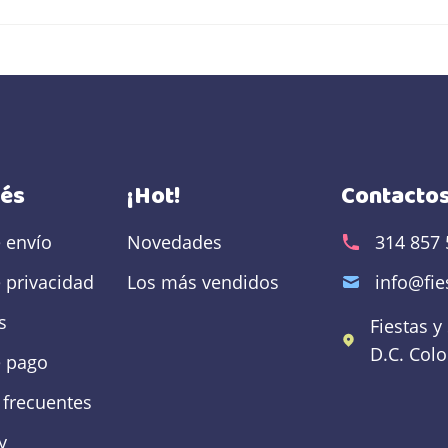
rés
¡Hot!
Contacto
e envío
Novedades
314 857 
e privacidad
Los más vendidos
info@fi
s
Fiestas y
D.C.
Col
 pago
 frecuentes
y