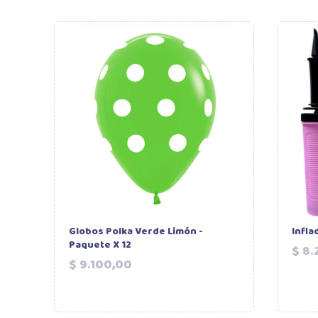
Globos Polka Verde Limón -
Infla
Paquete X 12
$ 8.
Precio
$ 9.100,00