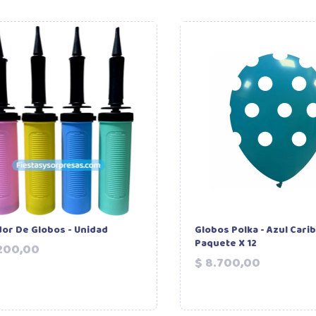
dor De Globos - Unidad
Globos Polka - Azul Carib
Paquete X 12
Precio
200,00
Precio
$ 8.700,00