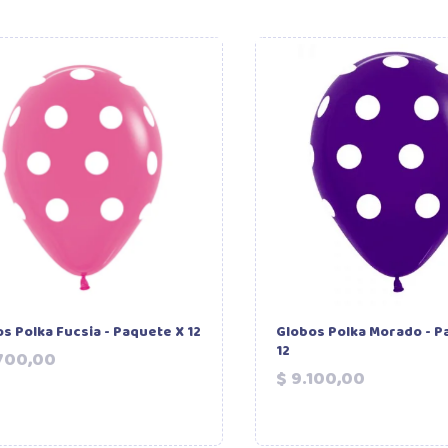
s Polka Fucsia - Paquete X 12
Globos Polka Morado - P
12
Precio
700,00
Precio
$ 9.100,00