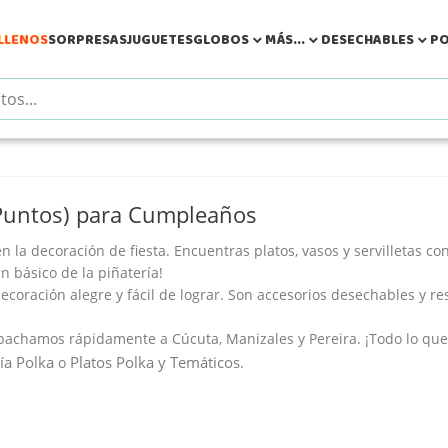
LLENOS
SORPRESAS
JUGUETES
GLOBOS
MÁS...
DESECHABLES
PO



(Puntos) para Cumpleaños
en la
decoración de fiesta
. Encuentras
platos
,
vasos
y
servilletas
con
Un básico de la
piñatería
!
ecoración
alegre y fácil de lograr. Son
accesorios
desechables y res
pachamos rápidamente a Cúcuta, Manizales y Pereira. ¡Todo lo que
ía Polka
Platos Polka y Temáticos
o
.