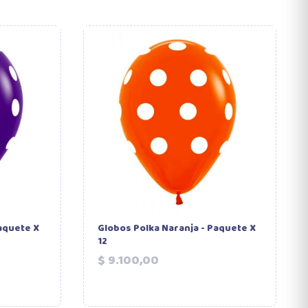
aquete X
Globos Polka Naranja - Paquete X
12
Precio
$ 9.100,00