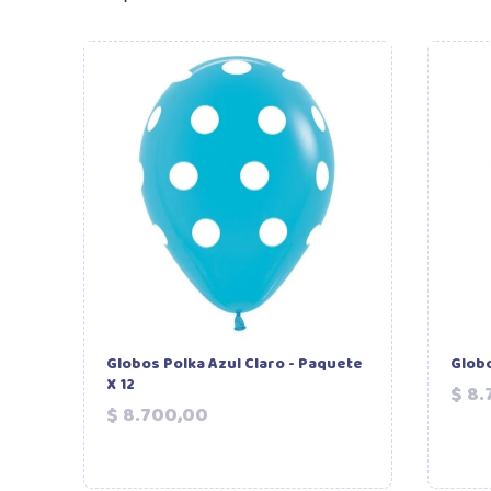
Globos Polka Azul Claro - Paquete
Globo
X 12
$ 8.
Precio
$ 8.700,00