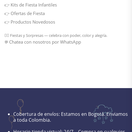
Kits de Fiesta Infantiles
👉
Ofertas de Fiesta
👉
Productos Novedosos
👉
🦸‍♂️
Fiestas y Sorpresas
— celebra con poder, color y alegría.
Chatea con nosotros por WhatsApp
💬
Cobertura de envíos:
Estamos en Bogotá. Enviamos
a toda Colombia.
Horario tienda virtual:
24/7 – Compra en cualquier