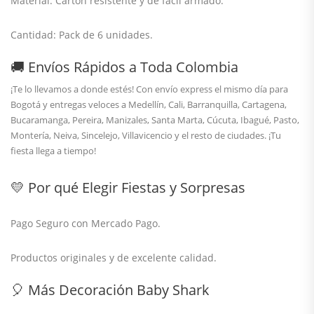
Material:
Cartón
resistente y de fácil armado.
Cantidad:
Pack de 6
unidades.
🚚 Envíos Rápidos a Toda Colombia
¡Te lo llevamos a donde estés! Con
envío express el mismo día para
Bogotá
y entregas veloces a Medellín, Cali, Barranquilla, Cartagena,
Bucaramanga, Pereira, Manizales, Santa Marta, Cúcuta, Ibagué, Pasto,
Montería, Neiva, Sincelejo, Villavicencio y el resto de ciudades. ¡Tu
fiesta llega a tiempo!
💛 Por qué Elegir Fiestas y Sorpresas
Pago Seguro
con Mercado Pago.
Productos
originales
y de excelente calidad.
🎈 Más Decoración Baby Shark