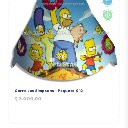
Gorro Los Simpsons - Paquete X 12
G
U
Precio
$ 3.000,00
$